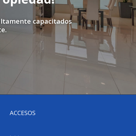
altamente capacitados
te.
ACCESOS