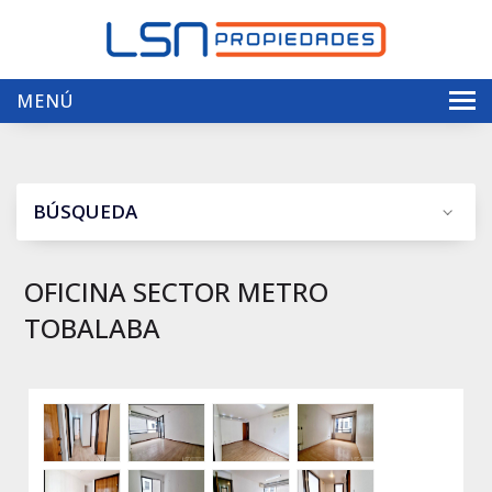
MENÚ
Inicio
Nosotros
BÚSQUEDA
Ventas
Arriendos
OFICINA SECTOR METRO
TOBALABA
Servicios
Contacto
Envíenos su propiedad