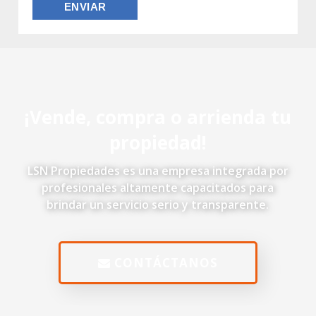
¡Vende, compra o arrienda tu
propiedad!
LSN Propiedades es una empresa integrada por
profesionales altamente capacitados para
brindar un servicio serio y transparente.
CONTÁCTANOS