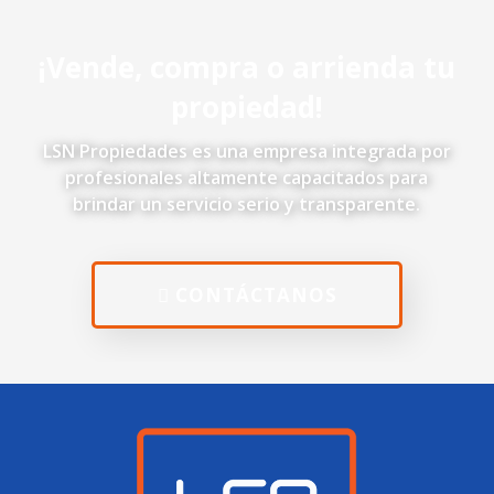
¡Vende, compra o arrienda tu
propiedad!
LSN Propiedades es una empresa integrada por
profesionales altamente capacitados para
brindar un servicio serio y transparente.
CONTÁCTANOS